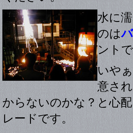
水に濡
のは
バ
ントで
いやぁ
意され
からないのかな？と心配
レードです。