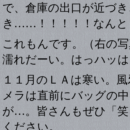
で、倉庫の出口が近づき
き……！！！！！なんと
これもんです。（右の写
濡れだーい。はっハッは
１１月のＬＡは寒い。風
メラは直前にバッグの中
が…。皆さんもぜひ「笑
ください。