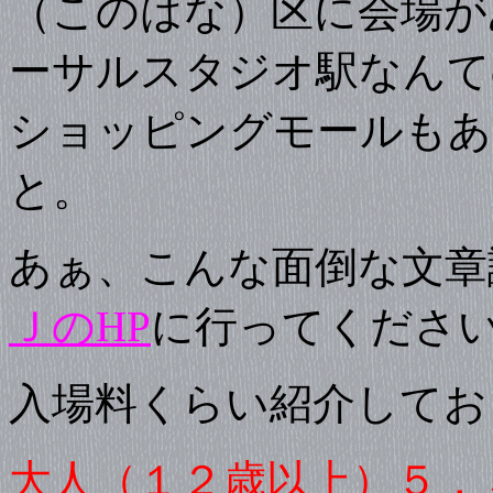
（このはな）区に会場が
ーサルスタジオ駅なんて
ショッピングモールもあ
と。
あぁ、こんな面倒な文章
ＪのHP
に行ってくださ
入場料くらい紹介してお
大人（１２歳以上）５，