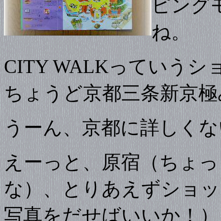
ピング
ね。
CITY WALKってい
ちょうど京都三条新京極
うーん、京都に詳しくな
えーっと、原宿（ちょっ
な）、とりあえずショッ
写真をだせばいいか！）