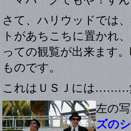
さて、ハリウッドでは、
トがあちこちに置かれ、
っての観覧が出来ます。
ものです。
これはＵＳＪには………
左の写
ズのシ