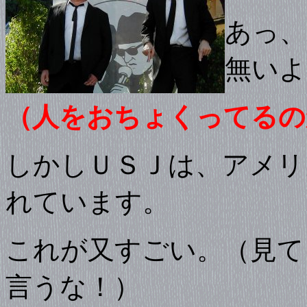
あっ、
無いよ
（人をおちょくってるの
しかしＵＳＪは、アメリ
れています。
これが又すごい。（見て
言うな！）