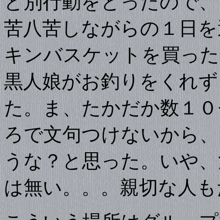
と別行動をとったので、
苦八苦しながらの１日を
キンバスケットを買った
黒人娘がお釣りをくれず
た。ま、たかだか数１０
ろで文句つけないから、
うな？と思った。いや、
は無い。。。親切な人も