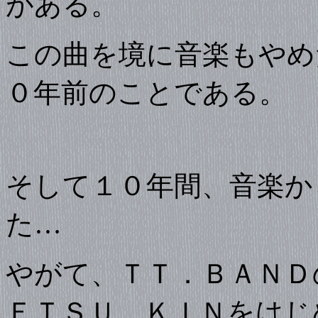
がある。
この曲を境に音楽もやめ
０年前のことである。
そして１０年間、音楽か
た…
やがて、ＴＴ．ＢＡＮＤ
ＥＴＳＵ、ＫＩＮをはじ