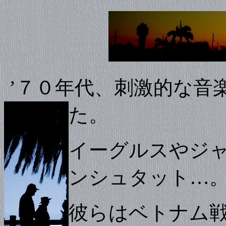
’７０年代、刺激的な音
た。
イーグルスやジ
ンシュタット…
彼らはベトナム