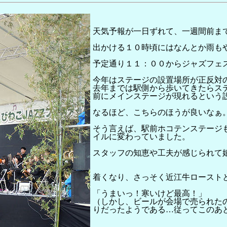
天気予報が一日ずれて、一週間前ま
出かける１０時頃にはなんとか雨も
予定通り１１：００からジャズフェ
今年はステージの設置場所が正反対
去年までは駅側から歩いてきたらス
前にメインステージが現れるという
なるほど、こちらのほうが良いなぁ
そう言えば、駅前ホコテンステージ
イルに変わっていました。
スタッフの知恵や工夫が感じられて
着くなり、さっそく近江牛ロースト
「うまいっ！寒いけど最高！」
（しかし、ビールが会場で売られた
りだったようである…従ってこのあ