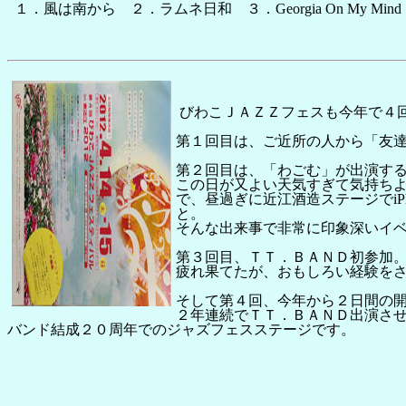
１．風は南から ２．ラムネ日和 ３．Georgia On My Mind ４
びわこＪＡＺＺフェスも今年で４
第１回目は、ご近所の人から「友
第２回目は、「わごむ」が出演す
この日が又よい天気すぎて気持ち
で、昼過ぎに近江酒造ステージでi
と。
そんな出来事で非常に印象深いイ
第３回目、ＴＴ．ＢＡＮＤ初参加
疲れ果てたが、おもしろい経験を
そして第４回、今年から２日間の
２年連続でＴＴ．ＢＡＮＤ出演さ
バンド結成２０周年でのジャズフェスステージです。