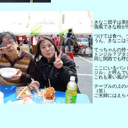
きなこ団子は美
強風できな粉が
つけては食べ、
うん、きなこは
てっちゃんの持
トンジル？ブタ
同じ関西でも呼
ここにいるバン
ジル」と呼んで
これも寒い風の
テーブルの上の
（笑）
ご夫婦にはえら