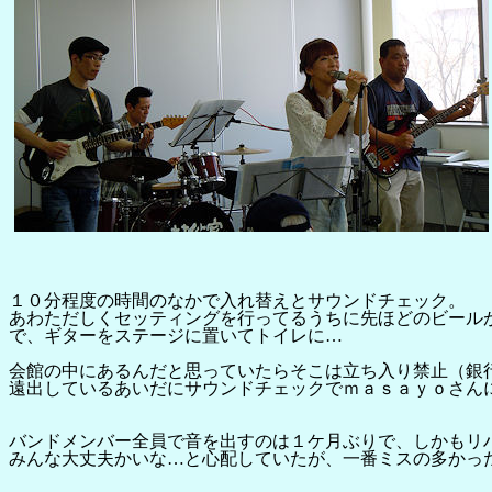
１０分程度の時間のなかで入れ替えとサウンドチェック。
あわただしくセッティングを行ってるうちに先ほどのビール
で、ギターをステージに置いてトイレに…
会館の中にあるんだと思っていたらそこは立ち入り禁止（銀
遠出しているあいだにサウンドチェックでｍａｓａｙｏさん
バンドメンバー全員で音を出すのは１ケ月ぶりで、しかもリ
みんな大丈夫かいな…と心配していたが、一番ミスの多かっ