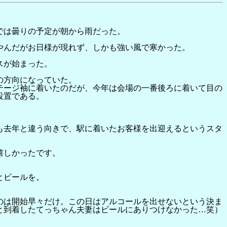
では曇りの予定が朝から雨だった。
やんだがお日様が現れず、しかも強い風で寒かった。
スが始まった。
の方向になっていた。
テージ袖に着いたのだが、今年は会場の一番後ろに着いて目の
設置である。
。
も去年と違う向きで、駅に着いたお客様を出迎えるというスタ
嬉しかったです。
とビールを。
のは開始早々だけ。この日はアルコールを出せないという決ま
と到着したてっちゃん夫妻はビールにありつけなかった…笑）