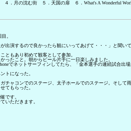
．月の沈む街 ５．天国の扉 ６．What's A Wonderful Worl
回目。
達が出演するので良かったら観にいってあげて・・・」と聞い
ることもあり初めて観客として参加。
よかったこと。朝からビール片手に一日楽しみました。
Phoneでネットサーフィンしてたら、「金本選手の連続試合
ベントになった。
。ガチャコンでのステージ、太子ホールでのステージ。そして
させてもらった。
開催です。
せていただきます。