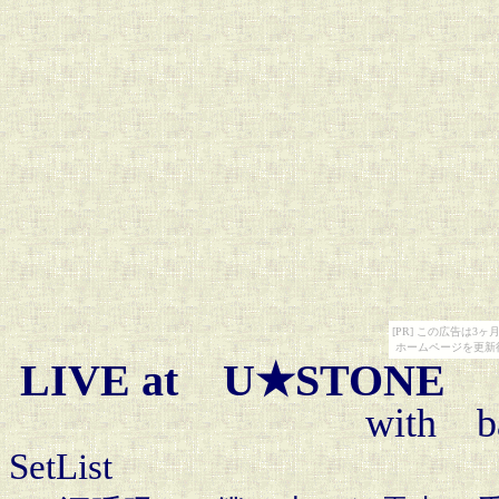
[PR] この広告は
ホームページを更新
LIVE at U★STONE 2
with ba
SetList