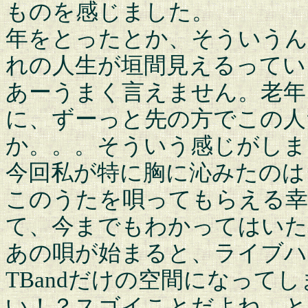
ものを感じました。
年をとったとか、そういう
れの人生が垣間見えるってい
あーうまく言えません。老年
に、ずーっと先の方でこの人
か。。。そういう感じがしま
今回私が特に胸に沁みたのは
このうたを唄ってもらえる幸
て、今までもわかってはいた
あの唄が始まると、ライブハ
TBandだけの空間になって
い！？スゴイことだよね、と