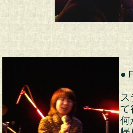
●
ス
て
何
帰