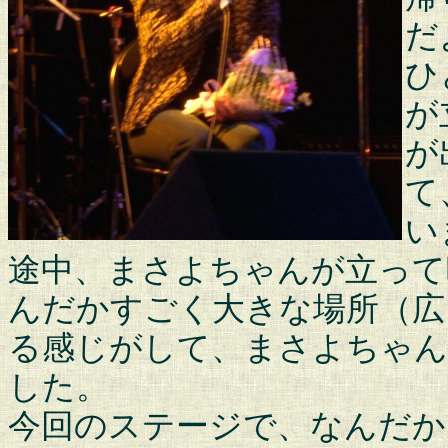
だ
ひ
が
が
て
い
途中、まさよちゃんが立って
んだかすごく大きな場所（広
る感じがして、まさよちゃ
した。
今回のステージで、なんだか