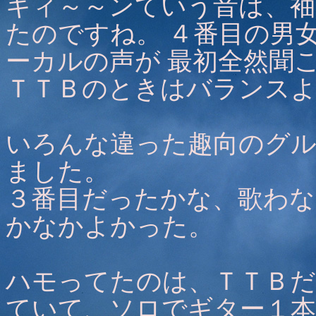
キィ～～ンていう音は、袖
たのですね。 ４番目の男
ーカルの声が 最初全然聞
ＴＴＢのときはバランス
いろんな違った趣向のグル
ました。
３番目だったかな、歌わな
かなかよかった。
ハモってたのは、ＴＴＢだ
ていて、ソロでギター１本