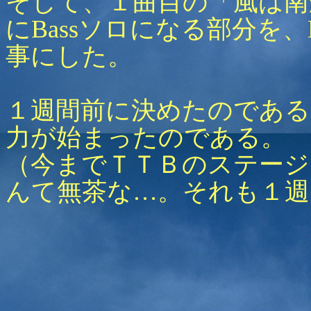
そして、１曲目の「風は南か
にBassソロになる部分を、
事にした。
１週間前に決めたのである。
力が始まったのである。
（今までＴＴＢのステージ
んて無茶な…。それも１週