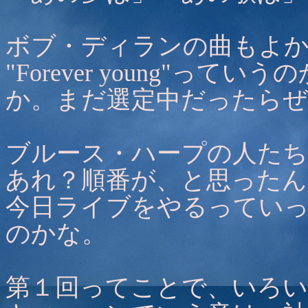
ボブ・ディランの曲もよ
"Forever young"っ
か。まだ選定中だったら
ブルース・ハープの人たち
あれ？順番が、と思ったん
今日ライブをやるってい
のかな。
第１回ってことで、いろい