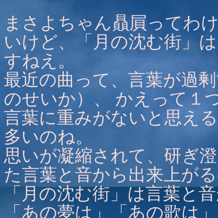
まさよちゃん贔屓ってわ
いけど、「月の沈む街」は
すねえ。
最近の曲って、言葉が過剰
のせいか）、 かえって１
言葉に重みがないと思え
多いのね。
思いが凝縮されて、研ぎ澄
た言葉と音から出来上がる
「月の沈む街」は言葉と音
「あの夢は」「あの歌は」