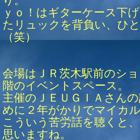
り。
ｙｏ！はギターケース下げ
たリュックを背負い、ひと
（笑）
会場はＪＲ茨木駅前のショ
階のイベントスペース。
主催のＪＥＵＧＩＡさんの
めに２年がかりでマイカ
こういう苦労話を聴くと
思いますね。