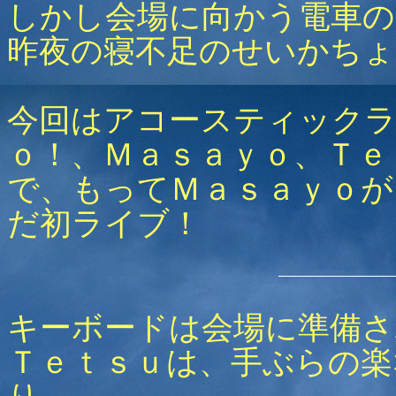
しかし会場に向かう電車の
昨夜の寝不足のせいかちょ
今回はアコースティックラ
ｏ！、Ｍａｓａｙｏ、Ｔｅ
で、もってＭａｓａｙｏが
だ初ライブ！
キーボードは会場に準備さ
Ｔｅｔｓｕは、手ぶらの楽