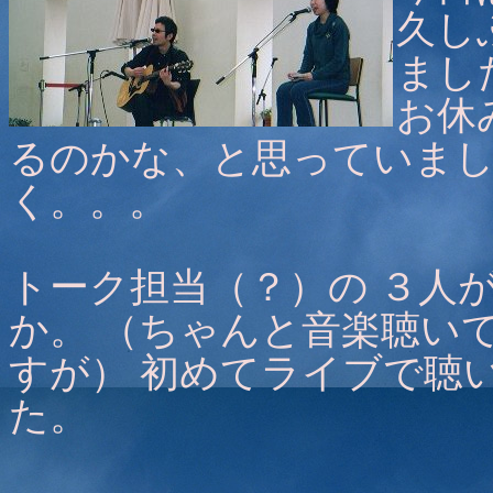
久し
まし
お休
るのかな、と思っていまし
く。。。
トーク担当（？）の ３人
か。 （ちゃんと音楽聴い
すが） 初めてライブで聴
た。