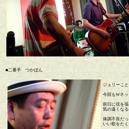
■二番手 つかぼん
ジュリーこと
今回もWネッ
前日に弦を張
気の遠くなる
体調不良だっ
いい歌をたく