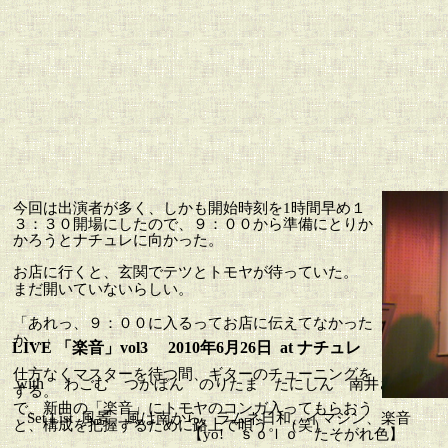
今回は出演者が多く、しかも開始時刻を1時間早め１
３：３０開場にしたので、９：００から準備にとりか
かろうとナチュレに向かった。
お店に行くと、玄関でテツとトモヤが待っていた。
まだ開いていないらしい。
「あれっ、９：００に入るってお店に伝えてなかった
か…」
LIVE 「楽音」vol3 2010年6月26日 at ナチュレ
仕方なくマスターを待つ間、ギターのチューニングを
with
わごむ つかぼん のりたま たにしん 南井さん＆Say"Ju
する。
で、新曲の「楽音」にトモヤのコンガ入ってもらおう
Set List 風景、風は南から、ラムネ日和、イマジン、楽音
と、構成を把握するために路上で唄う。（笑）
【yo! ｓｏｌｏ たそがれ色】