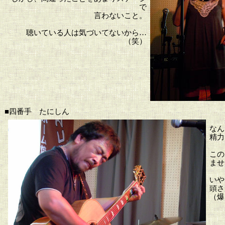
で
言わないこと。
聴いている人は気づいてないから…
（笑）
■四番手 たにしん
なん
精力
この
ませ
いや
頭さ
（爆