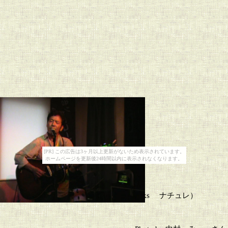
[PR] この広告は3ヶ月以上更新がないため表示されています。
ホームページを更新後24時間以内に表示されなくなります。
e"Rocks 欲助 （special thanks ナチュレ）