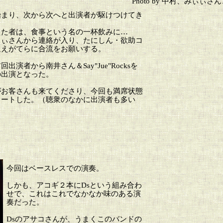
みぃぃさん、Ｍａｓａｙｏ
始まり、次から次へと出演者が駆けつけてき
えた者は、食事という名の一杯飲みに…
ぃぃさんから連絡が入り、たにしん・欲助コ
迎えがてらに合流をお願いする。
前回出演者から南井さん
＆Say"Jue"Rocksを
の出演となった。
がお客さんも来てくださり、今回も満席状態
タートした。（聴衆のなかに出演者も多い
今回はベースレスでの演奏。
しかも、アコギ２本にDsという組み合わ
せで、これはこれでなかなか味のある演
奏だった。
Dsのアサコさんが、うまくこのバンドの