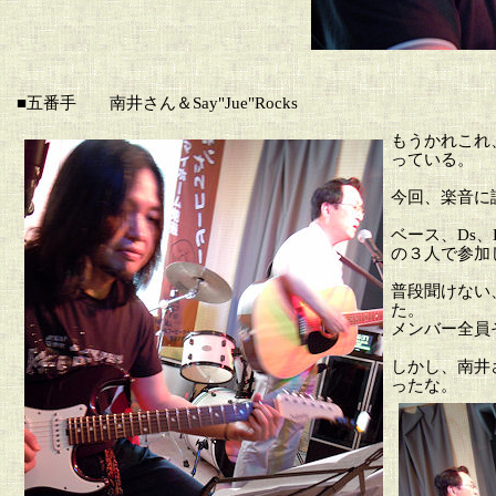
■五番手
南井さん＆Say"Jue"Rocks
もうかれこれ
っている。
今回、楽音に
ベース、Ds、
の３人で参加
普段聞けない
た。
メンバー全員
しかし、南井
ったな。