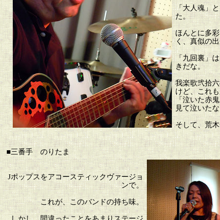
「大人魂」と
た。
ほんとに多彩
く、真似の出
「九回裏」は
きだな。
我楽歌弐拾六
けど、これも
「泣いた赤鬼
見て泣いたな
そして、荒木
■三番手 のりたま
Jポップスをアコースティックヴァージョ
ンで。
これが、このバンドの持ち味。
しかし、間違ったことをあまりステージ