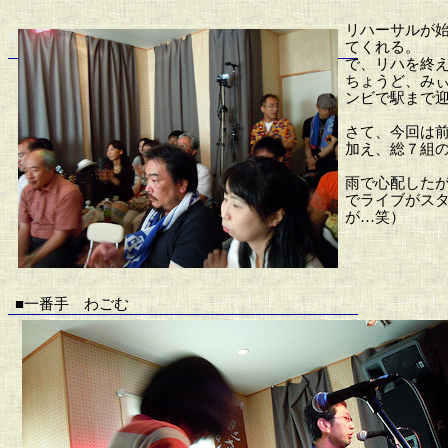
Photo by 中村、
リハーサルが
p
てくれる。
で、リハを終
ちょうど、み
ンビで駅まで
さて、今回は
加え
、総７組
雨で心配した
でライブがス
が…笑）
■一番手 わごむ