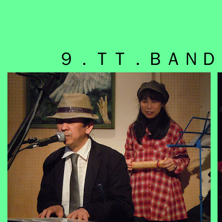
９．ＴＴ．ＢＡＮＤ