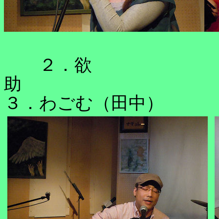
２．欲
３．わごむ（田中）