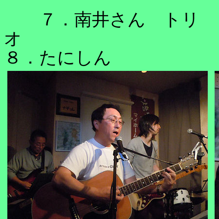
７．南井さん トリ
８．たにしん