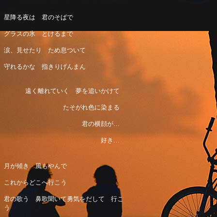
星降る夜は 君のそばで
グラスの氷 とけるまで
涙、見せたり ため息ついて
守れるかな 指きりげんまん
遠く離れていく 夢を追いかけて
たそがれ色に染まる
君の横顔が…
好き…
月が傾き 風もやんで
これからどこへ行こう
君の歌う 鼻歌聞いて勇気をだして 行こ
う