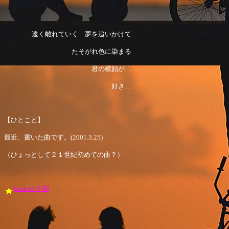
遠く離れていく 夢を追いかけて
たそがれ色に染まる
君の横顔が…
好き…
【ひとこと】
最近、書いた曲です。(2001.3.25)
（ひょっとして２１世紀初めての曲？）
back to 生唄