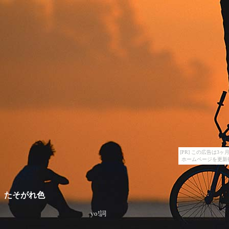
[PR] この広告は
ホームページを更新
たそがれ色
yo!詞