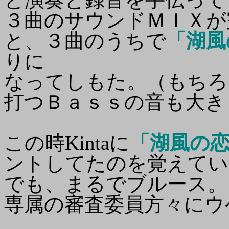
３曲のサウンドＭＩＸが
と、３曲のうちで
「湖風
りに
なってしもた。（もちろん
打つＢａｓｓの音も大き
この時Kintaに
「湖風の
ントしてたのを覚えてい
でも、まるでブルース。
専属の審査委員方々にウ