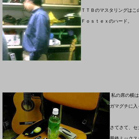
ＴＴＢのマスタリングはこ
Ｆｏｓｔｅｘのハード。
私の席の横は
ガマグチに入
さてさて、セ
最終ミックス