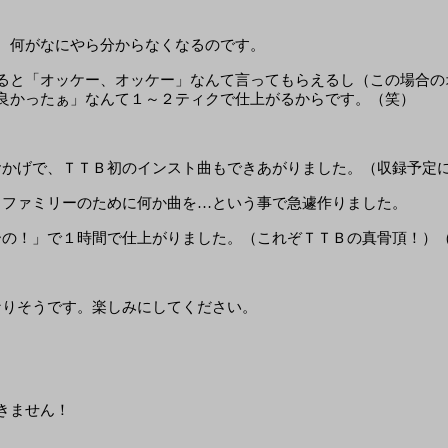
、何がなにやら分からなくなるのです。
ると「オッケー、オッケー」なんて言ってもらえるし（この場合の
良かったぁ」なんて１～２ティクで仕上がるからです。（笑）
おかげで、ＴＴＢ初のインスト曲もできあがりました。（収録予定
Ｍファミリーのために何か曲を…という事で急遽作りました。
ーの！」で１時間で仕上がりました。（これぞＴＴＢの真骨頂！）
なりそうです。楽しみにしてください。
きません！