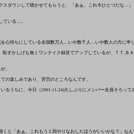
クスダウンして聴かせてもらうと、「あぁ、これ今ひとつだな…」
している…。
成を心待ちにしている全国数万人…いや数千人…いや数人の方に申
は、恥ずかしげも無くワンテイク録音でアップしているが、ＴＴ.Ｂ
れが。
しての楽しみであり、苦労のところなんです。
るうちに、今日（2001.11.24)久しぶりにメンバー全員そろっ
聴くと「あぁ、これもう１回やりなおしたほうがいいかな？」なん