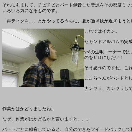
それにもまして、チビチビとパート録音した音源をその都度ミッ
いろいろ気になるものです。
「再ティクを…」とかやってるうちに、夏が過ぎ秋が過ぎようと
これではイカン。
セカンドアルバムの完
yo!の生唄コーナーで
のをＣＤにしたい！
そう思うのですね。こ
ここらへんがバンドと
ナンヤラ、カンヤラしてい
作業がはかどりましたね。
なぜ、作業がはかどるかと言いますと。。。
パートごとに録音していると、自分のできをフイードバックして