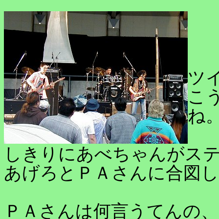
「
ツ
こ
ね
しきりにあべちゃんがス
あげろとＰＡさんに合図
ＰＡさんは何言うてんの