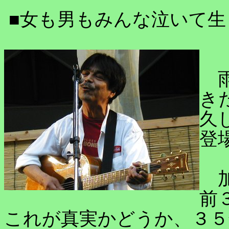
■女も男もみんな泣いて生
雨
き
久
登
加
前
これが真実かどうか、３５