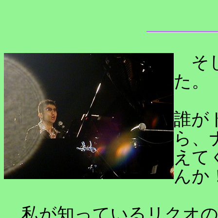
そし
た。
誰が
ら、
えて
んか
私が知っているリクオの