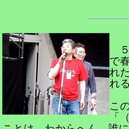
５
で
れ
れ
こ
「
ことは、わからへん。誰