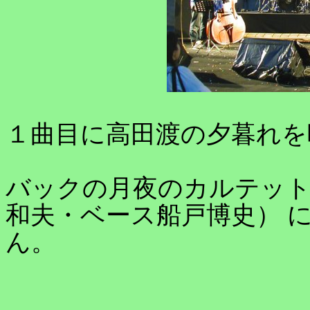
１曲目に高田渡の夕暮れを
バックの月夜のカルテット
和夫・ベース船戸博史） 
ん。