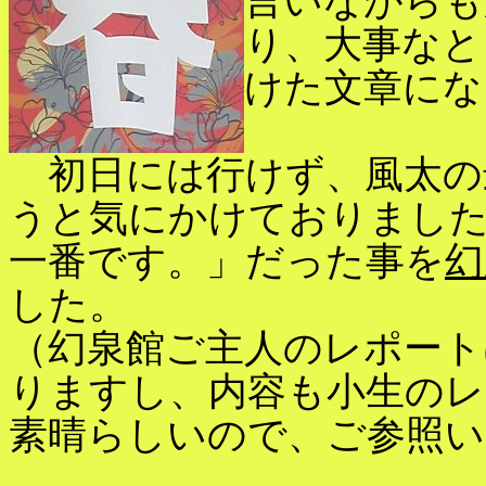
言いながらも
り、大事なと
けた文章にな
初日には行けず、風太の
うと気にかけておりまし
一番です。」だった事を
幻
した。
（幻泉館ご主人のレポート
りますし、内容も小生のレ
素晴らしいので、ご参照い