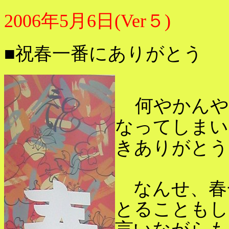
2006年5月6日(Ver５)
■祝春一番にありがとう
何やかんや
なってしまい
きありがとう
なんせ、春
とることもし