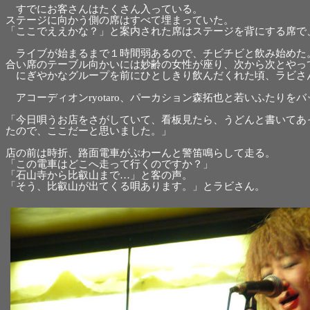
すでにお客さんはたくさん入っている。
ステージに向かう側の席はすべて埋まっていた。
「ここでええかな？」と案内された席はステージを背にする席で
ライブが始まるまで１時間弱あるので、チビチビと飲み始めた
合い席のテーブル向かいには妙齢の女性が座り、次から次とやっ
にぎやかなグループを前にひとしきり飲んだくれた頃、ラビさ
アコーディオンryotaro、パーカション森拓也と若いふたりを
「今日唄うお店をさがしていて、看板見たら、うどんと書いてあ
たので、ここだーと思いました。」
店の前は時折、路面電車がぷわーんと警笛鳴らして走る。
「この電車はどこへ走って行くのですか？」
「石山寺から比叡山まで…」と客の声。
「そう、比叡山が出てくる唄あります。」とラビさん。