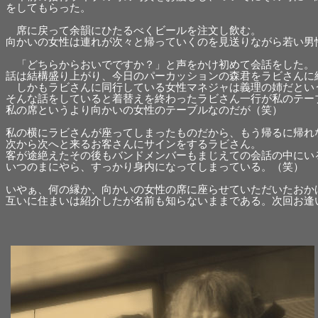
をしてもらった。
席に戻って余韻にひたるべくビールを注文し飲む。
向かいの女性は連れが次々と帰っていくのを見送りながら若い男
「どちらからおいでですか？」と声をかけ初めて会話をした。
話は結構盛り上がり、今日のパーカッションの森君をラビさんに
しかもラビさんに同行している女性マネジャは義理の姉だとい
そんな話をしていると着替えを終わったラビさん一行が私のテー
私の席というより向かいの女性のテーブルなのだが（笑）
私の横にラビさんが座ってしまったものだから、もう帰るに帰れ
次から次へと来るお客さんにサインをするラビさん。
客が途絶えたその後もバンドメンバーもまじえての会話の中にい
いつのまにやら、すっかり身内になってしまっている。（笑）
いやぁ、何の縁か、向かいの女性の席に座らせていただいたおか
互いに住まいは紹介したが名前も知らないままである。次回お逢