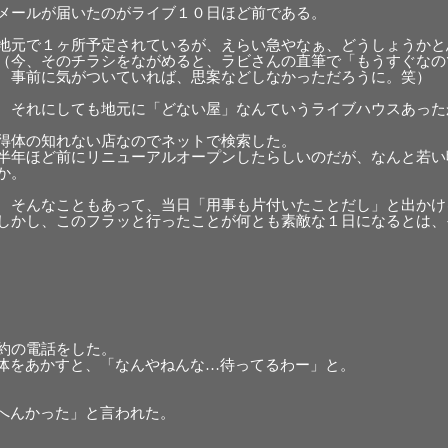
メールが届いたのがライブ１０日ほど前である。
地元で１ヶ所予定されているが、えらい急やなぁ、どうしょうかと
（今、そのチラシをながめると、ラビさんの直筆で「もうすぐなの
事前に気がついていれば、思案などしなかっただろうに。笑）
それにしても地元に「どない屋」なんていうライブハウスあった
得体の知れない店なのでネットで検索した。
半年ほど前にリニューアルオープンしたらしいのだが、なんと若い
か。
そんなこともあって、当日「用事も片付いたことだし」と出かけ
しかし、このフラッと行ったことが何とも素敵な１日になるとは、
約の電話をした。
体をあかすと、「なんやねんな…待ってるわー」と。
へんかった」と言われた。