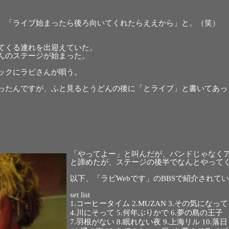
、「ライブ始まったら後ろ向いてくれたらええから」と。（笑）
。
てくる連れを出迎えていた。
んのステージが始まった。
バックにラビさんが唄う。
ったんですが、ふと見るとうどんの後に「とライブ」と書いてあっ
「やってよー」と叫んだが、バンドじゃなく
と諦めたが、ステージの後半でなんとやって
以下、「ラビWebです」のBBSで紹介され
set list
1.コーヒータイム 2.MUZAN 3.その気になっ
4.川にそって 5.何年ぶりかで 6.夢の島の王子
7.羽根がない 8.眠れない夜 9.上海リル 10.落日