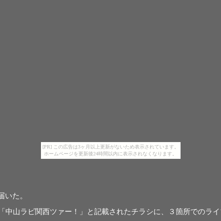
[PR] この広告は3ヶ月以上更新がないため表示されています。
ホームページを更新後24時間以内に表示されなくなります。
届いた。
「中山ラビ関西ツァー！」と記載されたチラシに、３箇所でのライ