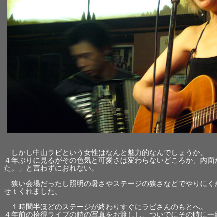
しかし中山ラビという女性はなんと魅力的なんでしょうか。
４年ぶりに見るがその色気と可愛さは変わらないどころか、内面
た。」と言わずにおれない。
狭い会場だったし照明の暑さやステージの狭さなどでやりにく
せｔくれました。
１時間半ほどのステージが終わりすぐにラビさんのもとへ。
４年前の拾得ライブの時の写真をお渡しし、ついでにその時に一