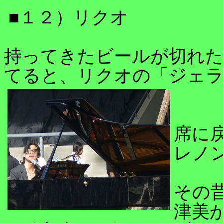
■１２）リクオ
持ってきたビールが切れた
てると、リクオの「ジェ
席に
レノ
その昔
津美