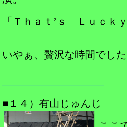
「Ｔｈａｔ’ｓ Ｌｕｃｋ
いやぁ、贅沢な時間でした
■１４）有山じゅんじ
ここ