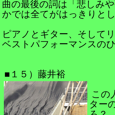
曲の最後の詞は「悲しみや
かでは全てがはっきりと
ピアノとギター、そしてリ
ベストパフォーマンスの
■１５）藤井裕
この
ター
ろ？