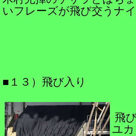
いフレーズが飛び交うナ
■１３）飛び入り
飛び
ユカ