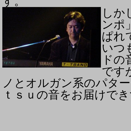
す。
しか
ンポ
ぱれ
いつ
ドの
です
ノとオルガン系のパター
ｔｓｕの音をお届けでき