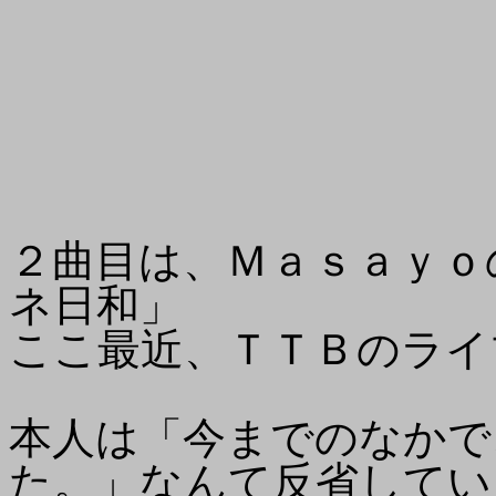
２曲目は、Ｍａｓａｙｏ
ネ日和」
ここ最近、ＴＴＢのライ
本人は「今までのなかで
た。」なんて反省してい