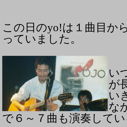
この日のyo!は１曲目
っていました。
い
が
い
な
で６～７曲も演奏してい