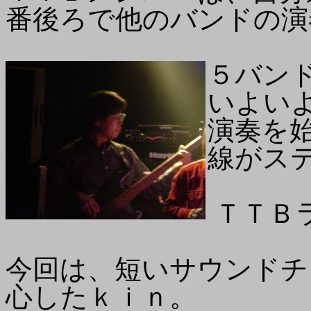
番後ろで他のバンドの演
５バン
いよい
演奏を
線がス
ＴＴＢ
今回は、短いサウンドチ
心したｋｉｎ。