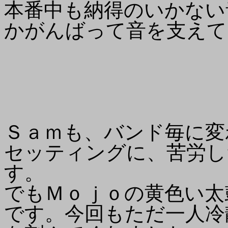
本番中も納得のいかない
かがんばって音を支えて
Ｓａｍも、バンド毎に変
セッティングに、苦労し
す。
でもＭｏｊｏの黄色い太
です。今回もただ一人冷