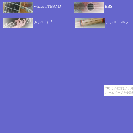
what's TT.BAND
BB
page of yo!
page of masay
[PR] この広告は
ホームページを更新