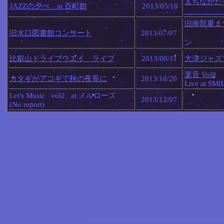
まちなか
JAZZの夕べ at 百町館
2013/05/18
at
旧南部夏ま
旧水口図書館コンサート
2013/07/07
at 
ン
比叡山ドライブウエイ ライブ
2013/08/11
大津ジャズ
楽音 Vol8
カタギがアコギで秋の夜長に
2013/10/20
Live at SMI
Let's Music vol2 at メルローズ
2013/12/07
(No report)