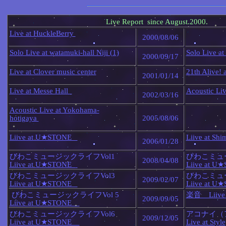
Live Report since August.2000.
Live at HuckleBerry
2000/08/06
Solo Live at watamuki-hall Niji (1)
Solo Live at
2000/09/17
Live at Clover music center
21th Alive! 
2001/01/14
Live at Messe Hall
Acoustic Li
2002/03/16
Acoustic Live at Yokohama-
hotigaya
2005/08/06
Liive at U★STONE
Liive at S
2006/01/28
びわこミュージックライフVol1
びわこミュー
2008/04/08
Liive at U★STONE
Liive at 
びわこミュージックライフVol3
びわこミュー
2009/02/07
Liive at U★STONE
Liive at 
びわこミュージックライフVol 5
楽音 Liiv
2009/09/05
Liive at U★STONE
びわこミュージックライフVol6
アコナイ（
2009/12/05
Liive at U★STONE
Live at Style