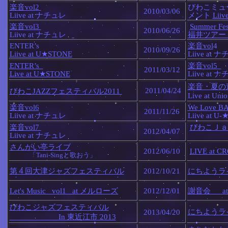
楽音vol2
びわこミュ
2010/03/06
Liive at ナチュレ
メント
Lii
楽音vol3
Summer Fes
2010/06/26
Liive at ナチュレ
福井ツア
ENTER’s
楽音vol
2010/09/26
Liive at U★STONE
Liive at
ENTER’s
楽音vol5
2011/03/12
Live at U★STONE
Liive at
楽音・夏の
2011/04/24
びわこJAZZフェスティバル2011
Live at Unio
楽音vol6
We Love B
2011/11/26
Liive at ナチュレ
Liive at U
楽音vol7
びわこＪａ
2012/04/07
Liive at ナチュレ
In 東
さんがい亭ライブ
2012/06/10
LIVE at C
「Tani-Singと歌おう」
第４回大津ジャズフェスティバル
2012/10/21
にちようラ
Let's Music vol1 at メルローズ
2012/12/01
謝音会 at 
びわこジャズフェスティバル
にちようライ
2013/04/20
In 東近江市 2013