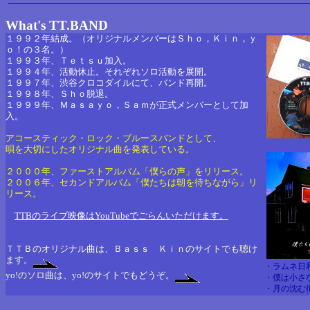
What's TT.BAND
１９９２年結成。（オリジナルメンバーはＳｈｏ，Ｋｉｎ，ｙ
ｏ！の３名。）
１９９３年、Ｔｅｔｓｕ加入。
１９９４年、活動休止。それぞれソロ活動を展開。
１９９７年、渋谷クロコダイルにて、バンド再開。
１９９８年、Ｓｈｏ脱退。
１９９９年、Ｍａｓａｙｏ，Ｓａｍが正式メンバーとして加
入。
アコースティック・ロック・ブルースバンドとして、
唄を大切にしたオリジナル曲を発表している。
２０００年、ファーストアルバム「僕らの声」をリリース。
２００６年、セカンドアルバム「僕たちは朝を待ちながら」リ
リース。
TTBのライブ映像はYouTubeでごらんいただけます。
ＴＴＢのオリジナル曲は、Ｂａｓｓ Ｋｉｎのサイトでも聴け
ます。
・ラムネ日
yo!のソロ曲は、yo!のサイトでもどうぞ。
・僕は小さ
・月の沈む